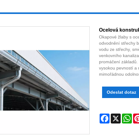
Ocelová konstru
Okapové žlaby s oce
odvodnění střechy b
vodu ze střechy, smě
venkovního kanaliza
promáčení základů. 
vysokou pevností a 
mimořádnou odolnos
Odeslat dotaz
Facebook
X
Wh