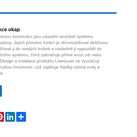
kce okap
lovou konstrukcí jsou zásadní součástí systému
udovy. Jejich primární funkcí je shromažďovat dešťovou
řovat ji do svislých trubek a následně ji vypouštět do
čního systému, čímž zabraňuje přímé erozi zdí nebo
Design a instalace produktu Liweiyuan se vyznačují
nízkou hmotností, což zajišťuje hladký odvod vody a
t.
atsApp
Pinterest
LinkedIn
Share