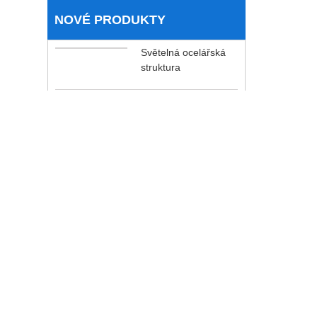
NOVÉ PRODUKTY
Světelná ocelářská
struktura
Ocelová farma
Ocelová struktura
Carport
Sklad ocelové