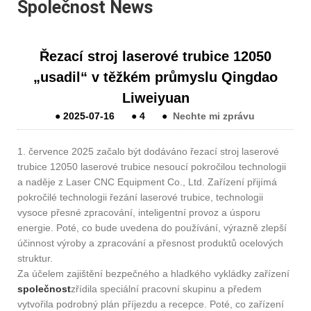
Společnost News
Řezací stroj laserové trubice 12050
„usadil“ v těžkém průmyslu Qingdao
Liweiyuan
●
2025-07-16
●
4
●
Nechte mi zprávu
1. července 2025 začalo být dodáváno řezací stroj laserové
trubice 12050 laserové trubice nesoucí pokročilou technologii
a naděje z Laser CNC Equipment Co., Ltd. Zařízení přijímá
pokročilé technologii řezání laserové trubice, technologii
vysoce přesné zpracování, inteligentní provoz a úsporu
energie. Poté, co bude uvedena do používání, výrazně zlepší
účinnost výroby a zpracování a přesnost produktů ocelových
struktur.
Za účelem zajištění bezpečného a hladkého vykládky zařízení
společnost
zřídila speciální pracovní skupinu a předem
vytvořila podrobný plán příjezdu a recepce. Poté, co zařízení