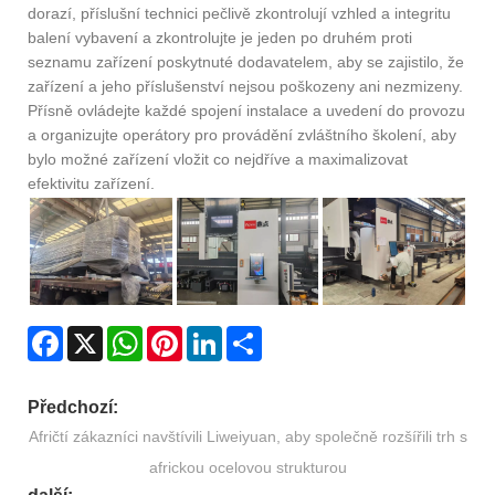
dorazí, příslušní technici pečlivě zkontrolují vzhled a integritu
balení vybavení a zkontrolujte je jeden po druhém proti
seznamu zařízení poskytnuté dodavatelem, aby se zajistilo, že
zařízení a jeho příslušenství nejsou poškozeny ani nezmizeny.
Přísně ovládejte každé spojení instalace a uvedení do provozu
a organizujte operátory pro provádění zvláštního školení, aby
bylo možné zařízení vložit co nejdříve a maximalizovat
efektivitu zařízení.
Facebook
X
WhatsApp
Pinterest
LinkedIn
Share
Předchozí:
Afričtí zákazníci navštívili Liweiyuan, aby společně rozšířili trh s
africkou ocelovou strukturou