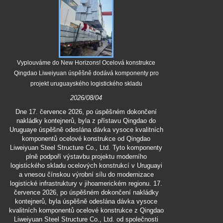
Vyplouváme do New Horizons! Ocelová konstrukce
Ocelová konst
Qingdao Liweiyuan úspěšně dodává komponenty pro
projekt uruguayského logistického skladu
2026/08/04
Dne 23. čer
termínu „Velk
Dne 17. července 2026, po úspěšném dokončení
Liweiyuan Stee
nakládky kontejnerů, byla z přístavu Qingdao do
aby zaměstna
Uruguaye úspěšně odeslána dávka vysoce kvalitních
rostoucími
komponentů ocelové konstrukce od Qingdao
pracovníků n
Liweiyuan Steel Structure Co., Ltd. Tyto komponenty
společnost ch
plně podpoří výstavbu projektu moderního
fazolí mungo –
logistického skladu ocelových konstrukcí v Uruguayi
gesto péč
a vnesou čínskou výrobní sílu do modernizace
zaměstnance, 
logistické infrastruktury v jihoamerickém regionu. 17.
horku, zvyšu
července 2026, po úspěšném dokončení nakládky
st
kontejnerů, byla úspěšně odeslána dávka vysoce
kvalitních komponentů ocelové konstrukce z Qingdao
Liweiyuan Steel Structure Co., Ltd. od společnosti