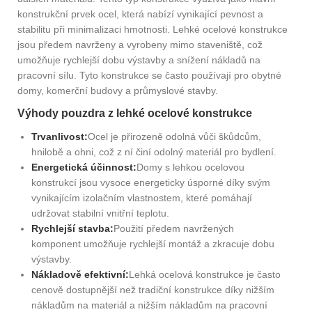
konstrukční prvek ocel, která nabízí vynikající pevnost a
stabilitu při minimalizaci hmotnosti. Lehké ocelové konstrukce
jsou předem navrženy a vyrobeny mimo staveniště, což
umožňuje rychlejší dobu výstavby a snížení nákladů na
pracovní sílu. Tyto konstrukce se často používají pro obytné
domy, komerční budovy a průmyslové stavby.
Výhody pouzdra z lehké ocelové konstrukce
Trvanlivost:
Ocel je přirozeně odolná vůči škůdcům,
hnilobě a ohni, což z ní činí odolný materiál pro bydlení.
Energetická účinnost:
Domy s lehkou ocelovou
konstrukcí jsou vysoce energeticky úsporné díky svým
vynikajícím izolačním vlastnostem, které pomáhají
udržovat stabilní vnitřní teplotu.
Rychlejší stavba:
Použití předem navržených
komponent umožňuje rychlejší montáž a zkracuje dobu
výstavby.
Nákladově efektivní:
Lehká ocelová konstrukce je často
cenově dostupnější než tradiční konstrukce díky nižším
nákladům na materiál a nižším nákladům na pracovní