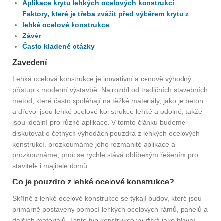
Aplikace krytu lehkých ocelových konstrukcí
Faktory, které je třeba zvážit před výběrem krytu z
lehké ocelové konstrukce
Závěr
Často kladené otázky
Zavedení
Lehká ocelová konstrukce je inovativní a cenově výhodný
přístup k moderní výstavbě. Na rozdíl od tradičních stavebních
metod, které často spoléhají na těžké materiály, jako je beton
a dřevo, jsou lehké ocelové konstrukce lehké a odolné, takže
jsou ideální pro různé aplikace. V tomto článku budeme
diskutovat o četných výhodách pouzdra z lehkých ocelových
konstrukcí, prozkoumáme jeho rozmanité aplikace a
prozkoumáme, proč se rychle stává oblíbeným řešením pro
stavitele i majitele domů.
Co je pouzdro z lehké ocelové konstrukce?
Skříně z lehké ocelové konstrukce se týkají budov, které jsou
primárně postaveny pomocí lehkých ocelových rámů, panelů a
dalších materiálů. Tento typ konstrukce využívá jako hlavní