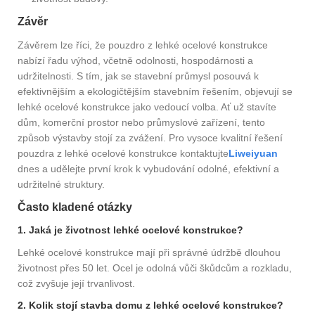
Závěr
Závěrem lze říci, že pouzdro z lehké ocelové konstrukce
nabízí řadu výhod, včetně odolnosti, hospodárnosti a
udržitelnosti. S tím, jak se stavební průmysl posouvá k
efektivnějším a ekologičtějším stavebním řešením, objevují se
lehké ocelové konstrukce jako vedoucí volba. Ať už stavíte
dům, komerční prostor nebo průmyslové zařízení, tento
způsob výstavby stojí za zvážení. Pro vysoce kvalitní řešení
pouzdra z lehké ocelové konstrukce kontaktujte
Liweiyuan
dnes a udělejte první krok k vybudování odolné, efektivní a
udržitelné struktury.
Často kladené otázky
1. Jaká je životnost lehké ocelové konstrukce?
Lehké ocelové konstrukce mají při správné údržbě dlouhou
životnost přes 50 let. Ocel je odolná vůči škůdcům a rozkladu,
což zvyšuje její trvanlivost.
2. Kolik stojí stavba domu z lehké ocelové konstrukce?