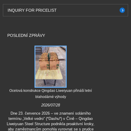
INQUIRY FOR PRICELIST
POSLEDNÍ ZPRÁVY
Qingdao Liwei
ocelové kompo
Ocelová konstrukce Qingdao Liweiyuan přináší letní
blahodárné výhody
Dne 1. červe
2026/07/28
zakázkové oce
společností
Dne 23. července 2026 – ve znamení solárního
Engineering C
termínu „Velké vedro“ (*Dashu*) v Číně – Qingdao
klienta úpln
Liweiyuan Steel Structure podnikla proaktivní kroky,
aby zaměstnancům pomohla vyrovnat se s prudce