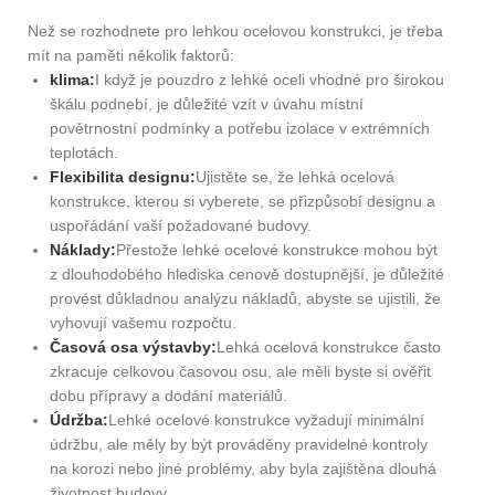
Než se rozhodnete pro lehkou ocelovou konstrukci, je třeba
mít na paměti několik faktorů:
klima:
I když je pouzdro z lehké oceli vhodné pro širokou
škálu podnebí, je důležité vzít v úvahu místní
povětrnostní podmínky a potřebu izolace v extrémních
teplotách.
Flexibilita designu:
Ujistěte se, že lehká ocelová
konstrukce, kterou si vyberete, se přizpůsobí designu a
uspořádání vaší požadované budovy.
Náklady:
Přestože lehké ocelové konstrukce mohou být
z dlouhodobého hlediska cenově dostupnější, je důležité
provést důkladnou analýzu nákladů, abyste se ujistili, že
vyhovují vašemu rozpočtu.
Časová osa výstavby:
Lehká ocelová konstrukce často
zkracuje celkovou časovou osu, ale měli byste si ověřit
dobu přípravy a dodání materiálů.
Údržba:
Lehké ocelové konstrukce vyžadují minimální
údržbu, ale měly by být prováděny pravidelné kontroly
na korozi nebo jiné problémy, aby byla zajištěna dlouhá
životnost budovy.