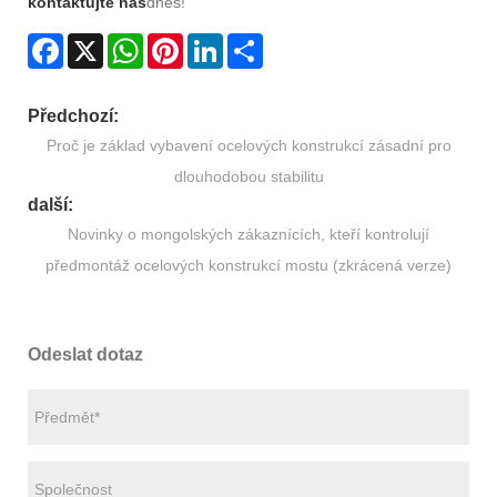
kontaktujte nás
dnes!
Facebook
X
WhatsApp
Pinterest
LinkedIn
Share
Předchozí:
Proč je základ vybavení ocelových konstrukcí zásadní pro
dlouhodobou stabilitu
další:
Novinky o mongolských zákaznících, kteří kontrolují
předmontáž ocelových konstrukcí mostu (zkrácená verze)
Odeslat dotaz