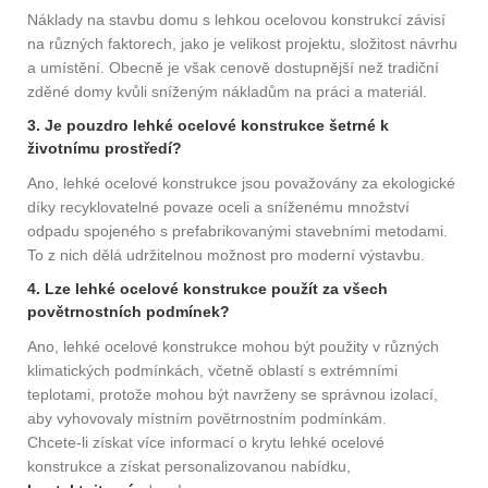
Náklady na stavbu domu s lehkou ocelovou konstrukcí závisí
na různých faktorech, jako je velikost projektu, složitost návrhu
a umístění. Obecně je však cenově dostupnější než tradiční
zděné domy kvůli sníženým nákladům na práci a materiál.
3. Je pouzdro lehké ocelové konstrukce šetrné k
životnímu prostředí?
Ano, lehké ocelové konstrukce jsou považovány za ekologické
díky recyklovatelné povaze oceli a sníženému množství
odpadu spojeného s prefabrikovanými stavebními metodami.
To z nich dělá udržitelnou možnost pro moderní výstavbu.
4. Lze lehké ocelové konstrukce použít za všech
povětrnostních podmínek?
Ano, lehké ocelové konstrukce mohou být použity v různých
klimatických podmínkách, včetně oblastí s extrémními
teplotami, protože mohou být navrženy se správnou izolací,
aby vyhovovaly místním povětrnostním podmínkám.
Chcete-li získat více informací o krytu lehké ocelové
konstrukce a získat personalizovanou nabídku,