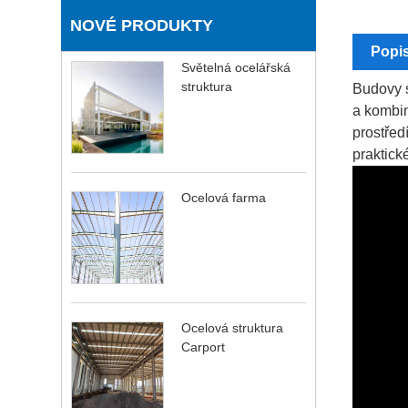
NOVÉ PRODUKTY
Popi
Světelná ocelářská
struktura
Budovy s
a kombin
prostřed
praktické
Ocelová farma
Ocelová struktura
Carport