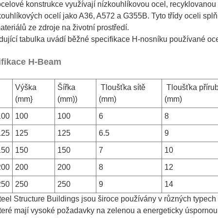
celové konstrukce využívají nízkouhlíkovou ocel, recyklovanou 
zkouhlíkových ocelí jako A36, A572 a G355B. Tyto třídy oceli spl
teriálů ze zdroje na životní prostředí.
dující tabulka uvádí běžné specifikace H-nosníku používané o
ifikace H-Beam
Výška
Šířka
Tloušťka sítě
Tloušťka příru
(mm}
(mm))
(mm)
(mm)
100
100
100
6
8
125
125
125
6.5
9
150
150
150
7
10
200
200
200
8
12
250
250
250
9
14
eel Structure Buildings jsou široce používány v různých typec
teré mají vysoké požadavky na zelenou a energeticky úspornou