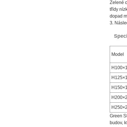
Zelené o
třídy ní
dopad ma
3. Násle
Spec
Model
H100×
H125×
H150×
H200×
H250×
Green St
budov, k