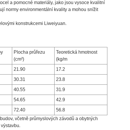
ocel a pomocné materiály, jako jsou vysoce kvalitní
ňují normy environmentální kvality a mohou snížit
celovými konstrukcemi Liweiyuan.
by
Plocha průřezu
Teoretická hmotnost
(cm²)
(kg/m
21.90
17.2
30.31
23.8
40.55
31.9
54.65
42.9
72.40
56.8
h budov, včetně průmyslových závodů a obytných
 výstavbu.