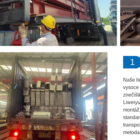
1
Naše bu
vysoce 
znečišt
Liweiyu
montáž 
standar
transpo
metoda 