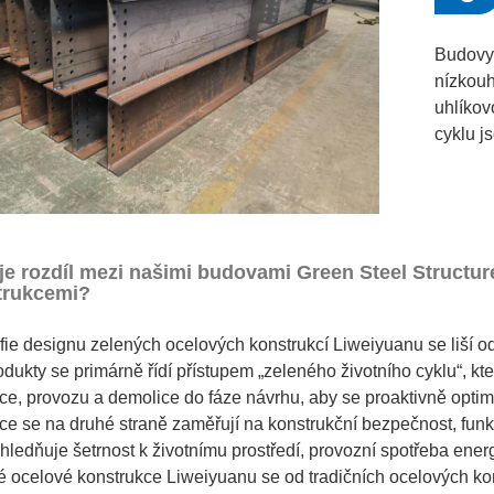
Budovy 
nízkouh
uhlíkov
cyklu j
je rozdíl mezi našimi budovami Green Steel Structur
trukcemi?
ofie designu zelených ocelových konstrukcí Liweiyuanu se liší od
dukty se primárně řídí přístupem „zeleného životního cyklu“, kte
ce, provozu a demolice do fáze návrhu, aby se proaktivně optima
ce se na druhé straně zaměřují na konstrukční bezpečnost, fun
ledňuje šetrnost k životnímu prostředí, provozní spotřeba energ
é ocelové konstrukce Liweiyuanu se od tradičních ocelových kon