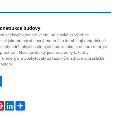
konstrukce budovy
mi ocelovými konstrukcemi od čínského výrobce
ocel jako primární nosný materiál a kombinují materiálové
oncepty udržitelných zelených budov, jako je úspora energie
 prostředí. Naše produkty jsou navrženy tak, aby
ru energie a poskytovaly zákazníkům zdravé a praktické
rostory.
atsApp
Pinterest
LinkedIn
Share