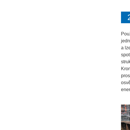
Použ
jedn
a lz
spot
stru
Krom
pros
osvě
ener