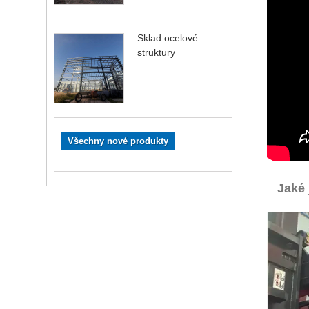
Sklad ocelové
struktury
Všechny nové produkty
Jaké 