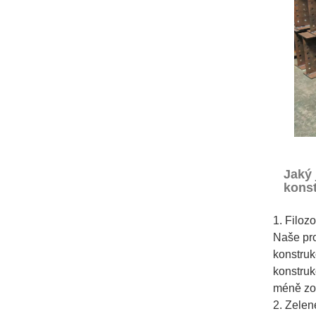
Jaký 
kons
1. Filoz
Naše pro
konstruk
konstruk
méně zoh
2. Zelen