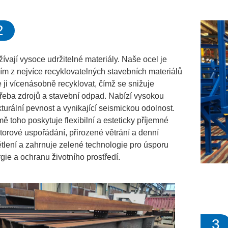
2
ívají vysoce udržitelné materiály. Naše ocel je
ím z nejvíce recyklovatelných stavebních materiálů
e ji vícenásobně recyklovat, čímž se snižuje
řeba zdrojů a stavební odpad. Nabízí vysokou
kturální pevnost a vynikající seismickou odolnost.
ě toho poskytuje flexibilní a esteticky příjemné
torové uspořádání, přirozené větrání a denní
tlení a zahrnuje zelené technologie pro úsporu
gie a ochranu životního prostředí.
3