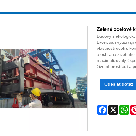
Zelené ocelové 
Budovy s ekologický
Liweiyuan využívají 
vlastnosti oceli s k
a ochrana životního
maximalizovaly úspo
životní prostředí a p
Odeslat dotaz
Facebook
X
Wh