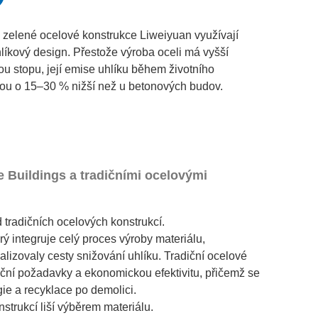
zelené ocelové konstrukce Liweiyuan využívají
líkový design. Přestože výroba oceli má vyšší
ou stopu, její emise uhlíku během životního
sou o 15–30 % nižší než u betonových budov.
e Buildings a tradičními ocelovými
 tradičních ocelových konstrukcí.
rý integruje celý proces výroby materiálu,
lizovaly cesty snižování uhlíku. Tradiční ocelové
kční požadavky a ekonomickou efektivitu, přičemž se
ie a recyklace po demolici.
strukcí liší výběrem materiálu.