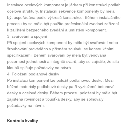
Instalace ocelových komponent je jádrem při konstrukci podlah
ocelové struktury. Instalační sekvence komponenty by měla
být uspořádána podle výkresů konstrukce. Během instalačního
procesu by se mělo být použito profesionální zvedací zařízení
k zajištění bezpečného zvedání a umístění komponent.
3. svařování a spojení
Při spojení ocelových komponent by mělo být svařování nebo
šroubování prováděno v přísném souladu se konstrukčními
specifikacemi. Během svařování by měla být věnována
pozornost jednotnosti a integritě svarů, aby se zajistilo, že síla
kloubů splňuje požadavky na návrh.
4. Položení podlahové desky
Po instalaci komponent lze položit podlahovou desku. Mezi
běžné materiály podlahové desky patří vyztužené betonové
desky a ocelové desky. Během procesu položení by měla být
zajištěna rovinnost a tloušťka desky, aby se splňovaly
požadavky na návrh.
Kontrola kvality