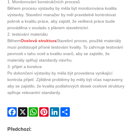
1. Monitorování konstrukčních procesů
Během procesu výstavby by měla být monitorována kvalita
výstavby. Stavební manažer by měl pravidelně kontrolovat
pokrok a kvalitu práce, aby zajistil, že veškerá práce bude
prováděna v souladu s plánem stavebnictví.
2. testování materiálu
Během
Ocelová struktura
Stavební proces, použité materiály
musí podstoupit přísné testování kvality. To zahrnuje testování
pevnosti v tahu oceli a kvalitu svarů, aby se zajistilo, že
materiály splňují standardy návrhu.
3. přijetí a korekce
Po dokončení výstavby by měla být provedena vynikající
kontrola přijetí. Zjištěné problémy by měly být včas napraveny,
aby se zajistilo, že kvalita podlahových desek ocelové struktury
splňuje relevantní standardy.
Facebook
X
WhatsApp
Pinterest
LinkedIn
Share
Předchozí: