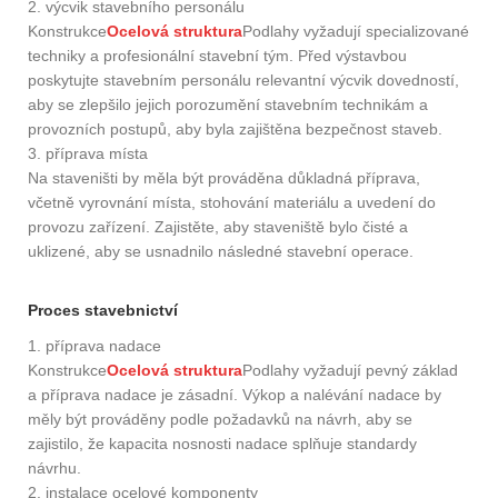
2. výcvik stavebního personálu
Konstrukce
Ocelová struktura
Podlahy vyžadují specializované
techniky a profesionální stavební tým. Před výstavbou
poskytujte stavebním personálu relevantní výcvik dovedností,
aby se zlepšilo jejich porozumění stavebním technikám a
provozních postupů, aby byla zajištěna bezpečnost staveb.
3. příprava místa
Na staveništi by měla být prováděna důkladná příprava,
včetně vyrovnání místa, stohování materiálu a uvedení do
provozu zařízení. Zajistěte, aby staveniště bylo čisté a
uklizené, aby se usnadnilo následné stavební operace.
Proces stavebnictví
1. příprava nadace
Konstrukce
Ocelová struktura
Podlahy vyžadují pevný základ
a příprava nadace je zásadní. Výkop a nalévání nadace by
měly být prováděny podle požadavků na návrh, aby se
zajistilo, že kapacita nosnosti nadace splňuje standardy
návrhu.
2. instalace ocelové komponenty