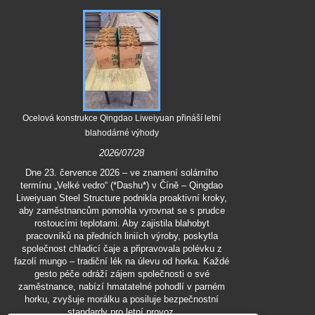
Qingdao Liwei
ocelové kompo
Ocelová konstrukce Qingdao Liweiyuan přináší letní
blahodárné výhody
Dne 1. červe
2026/07/28
zakázkové oce
společností
Dne 23. července 2026 – ve znamení solárního
Engineering C
termínu „Velké vedro“ (*Dashu*) v Číně – Qingdao
klienta úpln
Liweiyuan Steel Structure podnikla proaktivní kroky,
aby zaměstnancům pomohla vyrovnat se s prudce
rostoucími teplotami. Aby zajistila blahobyt
pracovníků na předních liniích výroby, poskytla
společnost chladicí čaje a připravovala polévku z
fazolí mungo – tradiční lék na úlevu od horka. Každé
gesto péče odráží zájem společnosti o své
zaměstnance, nabízí hmatatelné pohodlí v parném
horku, zvyšuje morálku a posiluje bezpečnostní
standardy pro letní provoz.