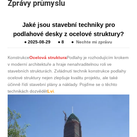
Zprávy průmyslu
Jaké jsou stavební techniky pro
podlahové desky z ocelové struktury?
●
2025-08-29
●
8
●
Nechte mi zprávu
Konstrukce
Ocelová struktura
Podlahy je rozhodujícím krokem
v moderní architektuře a hraje nenahraditelnou roli ve
stavebních strukturách. Zvládnutí technik konstrukce podlahy
ocelové struktury nejen zlepšuje kvalitu projektu, ale také
účinně řídí stavební plány a náklady. Pojďme se o těchto
technikách dozvědět
Lvi
.