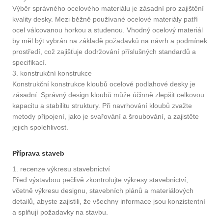
Výběr správného ocelového materiálu je zásadní pro zajištění
kvality desky. Mezi běžně používané ocelové materiály patří
ocel válcovanou horkou a studenou. Vhodný ocelový materiál
by měl být vybrán na základě požadavků na návrh a podmínek
prostředí, což zajišťuje dodržování příslušných standardů a
specifikací.
3. konstrukční konstrukce
Konstrukční konstrukce kloubů ocelové podlahové desky je
zásadní. Správný design kloubů může účinně zlepšit celkovou
kapacitu a stabilitu struktury. Při navrhování kloubů zvažte
metody připojení, jako je svařování a šroubování, a zajistěte
jejich spolehlivost.
Příprava staveb
1. recenze výkresu stavebnictví
Před výstavbou pečlivě zkontrolujte výkresy stavebnictví,
včetně výkresu designu, stavebních plánů a materiálových
detailů, abyste zajistili, že všechny informace jsou konzistentní
a splňují požadavky na stavbu.